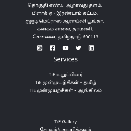
தொகுதி எண்.6,
ஆறாவது
தளம்
,
பிளாக் ஏ -
இரண்டாம்
கட்டம்
,
ஐஐடி
மெட்ராஸ்
ஆராய்ச்சி
பூங்கா
,
கனகம்
சாலை
,
தரமணி
,
சென்னை,
தமிழ்நாடு
600113
Services
TiE உறுப்பினர்
TiE முன்முயற்சிகள் – தமிழ்
TiE முன்முயற்சிகள் – ஆங்கிலம்
TiE Gallery
சேரவும்/புதுப்பிக்கவும்