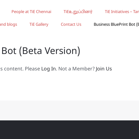
People at TiE Chennai
TiEஉறுப்பினர்
TiE Initiatives – Ta
and blogs
TiE Gallery
Contact Us
Business BluePrint Bot (
 Bot (Beta Version)
is content. Please
Log In
. Not a Member?
Join Us