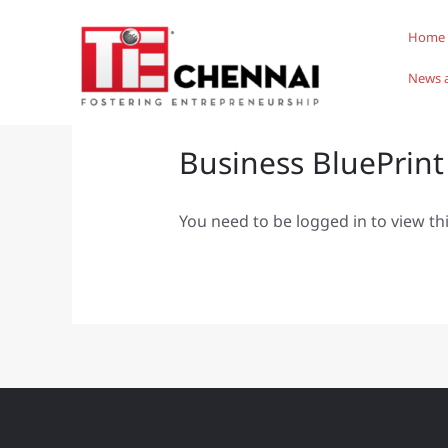
Skip
Home
to
content
News 
Business BluePrint
You need to be logged in to view th