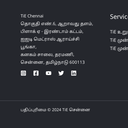
Servic
TiE
Chennai
தொகுதி எண்.6,
ஆறாவது
தளம்
,
பிளாக் ஏ -
இரண்டாம்
கட்டம்
,
TiE உறு
ஐஐடி
மெட்ராஸ்
ஆராய்ச்சி
TiE முன
பூங்கா
,
TiE முன
கனகம்
சாலை
,
தரமணி
,
சென்னை,
தமிழ்நாடு
600113
பதிப்புரிமை
© 2024
TiE
சென்னை