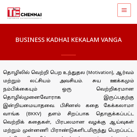
MAI
Skip
to
ME
content
BUSINESS KADHAI KEKALAM VANGA
தொழிலில்
வெற்றி
பெற
உந்துதல
(
Motivation
)
,
ஆர்வம்
மற்றும்
லட்சியம்
அவசியம்
.
சுய
ஊக்கமும்
நம்பிக்கையும்
ஒரு
வெற்றிகரமான
U
தொழில்முனைவோராக
இருப்பதற்கு
GLE
U
இன்றியமையாதவை
.
பிசினஸ்
கதை
கேக்கலாமா
வாங்க
(BKKV)
தளம்
சிறப்பாக
தொகுக்கப்பட்ட
GLE
வெற்றிக்
கதைகள்
,
பிரபலமான
வழக்கு
ஆய்வுகள்
மற்றும்
முன்னணி
பிராண்டுகளிடமிருந்து
பெறப்பட்ட