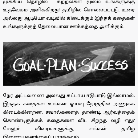
முக்கிய
தொழில்
கற்றல்கள்
மூலம்
உங்களுக்கு
உத்வேகம்
அளிக்கிறது
!
தமிழில்
சொல்லப்பட்டு
,
உரை
அல்லது
ஆடியோ
வடிவில்
கிடைக்கும்
இந்தக்
கதைகள்
உங்களுக்குத்
தேவையான
ஊக்கத்தை
அளிக்கும்
.
நேர
அட்டவணை
அல்லது
கட்டாய
ஈடுபாடு
இல்லாமல்
,
இந்தக்
கதைகள்
உங்கள்
ஓய்வு
நேரத்தில்
அணுகக்
கிடைக்கின்றன
.
சவால்களைத்
தாண்டி
ஆர்வத்தைக்
கொண்டிருக்கக்
கதைகளை
விட
சிறந்த
வழி
எது
?
மேலும்
விவரங்களுக்கு
,
எங்கள்
தமிழ்
இணையதளத்தைப்
பார்க்கவும்
.